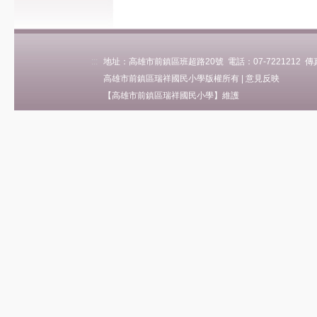
(OpenID
數位閱讀學習平台
網路新國民
找我很容易
:::
地址：高雄市前鎮區班超路20號 電話：07-7221212 傳真：0
網路誘拐危機
高雄市前鎮區瑞祥國民小學版權所有 |
意見反映
【高雄市前鎮區瑞祥國民小學】維護
DropBox雲端
教育百寶箱(如何上
傳)
全民資安素養自我
評量
中小學數位素養教
育資源網
Mootion
線上進修
網管專區
業務宣導