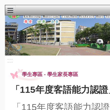
:::
首頁
寒暑假自主學
習
115小運會
:::
龍成宮花燈
學生專區
-
學生家長專區
重要公告
最新消息
「115年度客語能力認
課程計畫
教科書版本115
瑞祥本土教育網
「115年度客語能力認
檔案下載