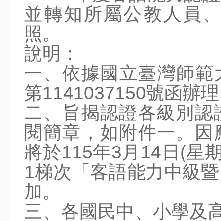
並轉知所屬公教人員
學校簡介
照。
瑞祥沿革
關於瑞祥
說明：
瑞祥願景
一、依據國立臺灣師範大
瑞祥影音
地理位置
第1141037150號函辦
學區(轉出入)
二、旨揭認證各級別認
各班人數
Eng Intro
閱簡章，如附件一。因
行政單位
將於115年3月14日(星
校長室
1梯次「客語能力中級
教務處
學務處
加。
總務處
三、各國民中、小學及高
輔導處