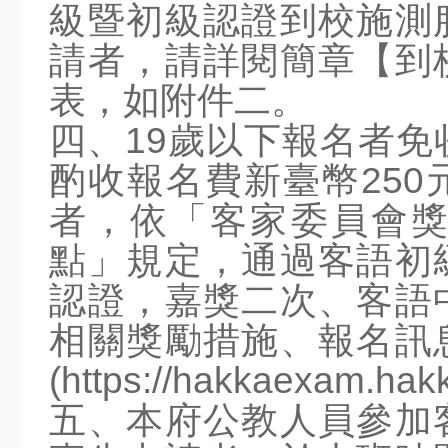
附設幼兒園
級暨初級認證到校施測
人事室
請者，請詳閱簡章【到
會計室
表，如附件二。
教育法規
四、19歲以下報名者免
學校章則
酌收報名費新臺幣25
各式表單
者，依「客家委員會
教師專區
點」規定，通過客語初
E化行政
認證，嘉獎二次、客語
相關獎勵措施、報名訊
學生專區
小一新生專區
(https://hakkaexam.h
學生家長專區
五、本府公教人員參加
榮譽榜
學生好站推薦