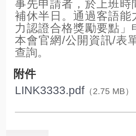
事先申請者，於上班時
喜閱網
補休半日。通過客語能
教育部校園雲端
Mail
力認證合格獎勵要點」
E-game島嶼學習樂
本會官網/公開資訊/表單下載(ht
園
PAGAMO
查詢。
PaGamO【武營大
圖鑑】
慈濟Pagamo
附件
因材網
網路假期
LINK3333.pdf
（2.75 MB）
高雄探究網－自然
領域情境式素養
OpenID改密碼
校園打字(新北)
校園打字(官方)
花蓮縣打字練習網