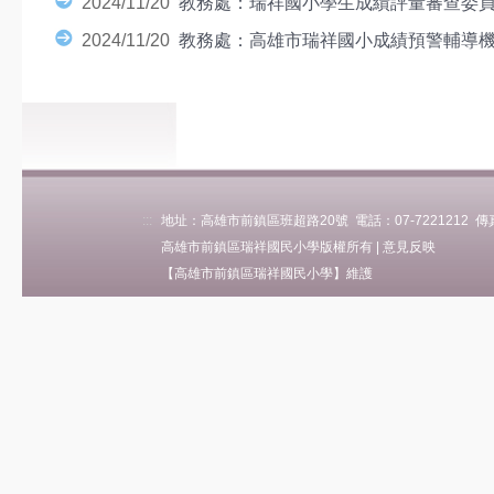
2024/11/20
教務處：瑞祥國小學生成績評量審查委員會設
學校簡介
2024/11/20
教務處：高雄市瑞祥國小成績預警輔導
瑞祥沿革
關於瑞祥
瑞祥願景
瑞祥影音
地理位置
學區(轉出入)
:::
地址：高雄市前鎮區班超路20號 電話：07-7221212 傳真：0
各班人數
高雄市前鎮區瑞祥國民小學版權所有 |
意見反映
Eng Intro
【高雄市前鎮區瑞祥國民小學】維護
行政單位
校長室
教務處
學務處
總務處
輔導處