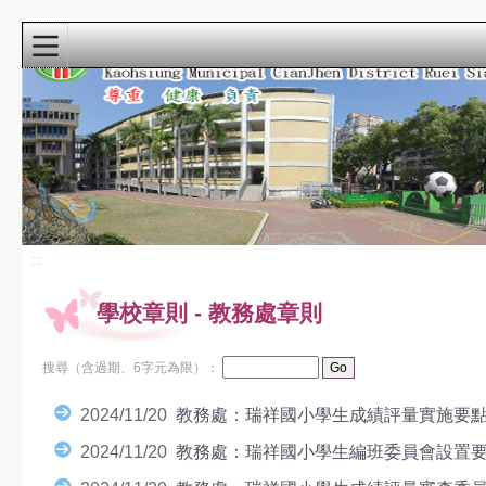
:::
首頁
寒暑假自主學
習
115小運會
:::
龍成宮花燈
學校章則
-
教務處章則
重要公告
最新消息
搜尋（含過期、6字元為限）：
課程計畫
2024/11/20
教務處：瑞祥國小學生成績評量實施要點(11
教科書版本115
瑞祥本土教育網
2024/11/20
教務處：瑞祥國小學生編班委員會設置要點(
檔案下載