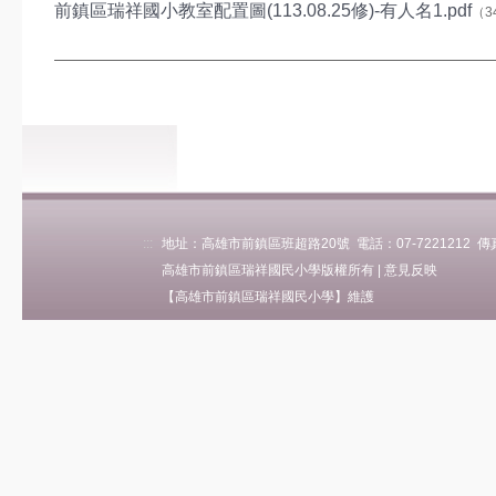
前鎮區瑞祥國小教室配置圖(113.08.25修)-有人名1.pdf
（3
學校簡介
瑞祥沿革
關於瑞祥
瑞祥願景
瑞祥影音
地理位置
學區(轉出入)
:::
地址：高雄市前鎮區班超路20號 電話：07-7221212 傳真：0
各班人數
高雄市前鎮區瑞祥國民小學版權所有 |
意見反映
Eng Intro
【高雄市前鎮區瑞祥國民小學】維護
行政單位
校長室
教務處
學務處
總務處
輔導處