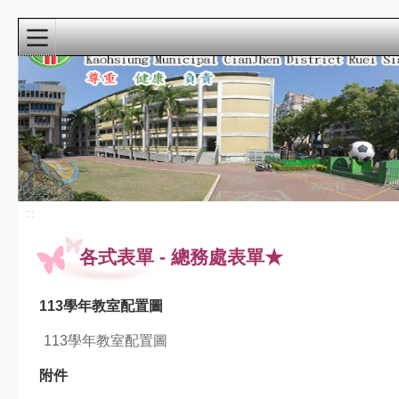
:::
首頁
寒暑假自主學
習
115小運會
:::
龍成宮花燈
各式表單
-
總務處表單★
重要公告
最新消息
113學年教室配置圖
課程計畫
113學年教室配置圖
教科書版本115
瑞祥本土教育網
附件
檔案下載