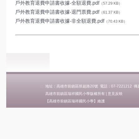
戶外教育退費申請書收據-全額退費.pdf
（57.29 KB）
學校簡介
戶外教育退費申請書收據-退門票費.pdf
（61.37 KB）
瑞祥沿革
戶外教育退費申請書收據-非全額退費.pdf
（70.43 KB）
關於瑞祥
瑞祥願景
瑞祥影音
地理位置
學區(轉出入)
各班人數
Eng Intro
:::
地址：高雄市前鎮區班超路20號 電話：07-7221212 傳真：0
行政單位
高雄市前鎮區瑞祥國民小學版權所有 |
意見反映
校長室
【高雄市前鎮區瑞祥國民小學】維護
教務處
學務處
總務處
輔導處