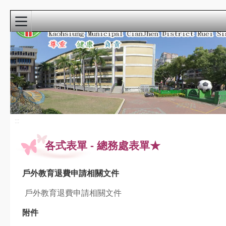
:::
首頁
寒暑假自主學
習
115小運會
:::
龍成宮花燈
各式表單
-
總務處表單★
重要公告
最新消息
戶外教育退費申請相關文件
課程計畫
戶外教育退費申請相關文件
教科書版本115
瑞祥本土教育網
附件
檔案下載