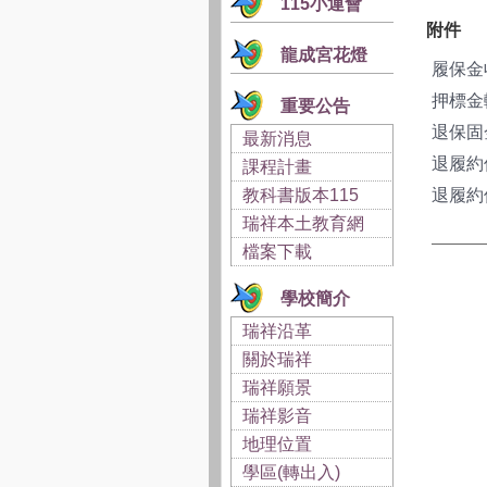
115小運會
附件
龍成宮花燈
履保金收
押標金
重要公告
退保固金
最新消息
退履約保
課程計畫
教科書版本115
退履約保
瑞祥本土教育網
檔案下載
學校簡介
瑞祥沿革
關於瑞祥
瑞祥願景
瑞祥影音
地理位置
學區(轉出入)