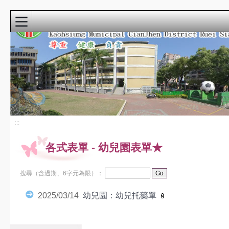
:::
首頁
寒暑假自主學
習
115小運會
:::
龍成宮花燈
各式表單
-
幼兒園表單★
重要公告
最新消息
搜尋（含過期、6字元為限）：
課程計畫
2025/03/14
幼兒園：幼兒托藥單
教科書版本115
瑞祥本土教育網
檔案下載