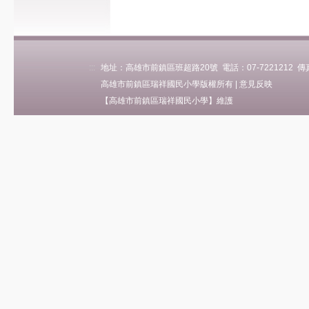
學校簡介
瑞祥沿革
關於瑞祥
:::
地址：高雄市前鎮區班超路20號 電話：07-7221212 傳真：0
瑞祥願景
高雄市前鎮區瑞祥國民小學版權所有 |
意見反映
瑞祥影音
【高雄市前鎮區瑞祥國民小學】維護
地理位置
學區(轉出入)
各班人數
Eng Intro
行政單位
校長室
教務處
學務處
總務處
輔導處