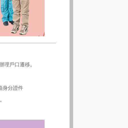
辦理戶口遷移。
驗身分證件
。
。