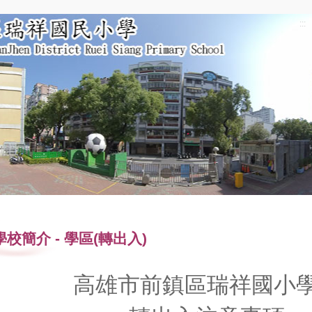
:::
學校簡介
-
學區(轉出入)
高雄市前鎮區瑞祥國小