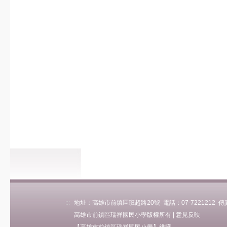
學校簡介
瑞祥沿革
關於瑞祥
瑞祥願景
瑞祥影音
地理位置
學區(轉出入)
各班人數
Eng Intro
行政單位
校長室
教務處
學務處
總務處
:::
地址：高雄市前鎮區班超路20號 電話：07-7221212 傳真：0
輔導處
高雄市前鎮區瑞祥國民小學版權所有 |
意見反映