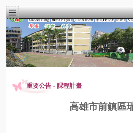
:::
首頁
寒暑假自主學
習
115小運會
:::
龍成宮花燈
重要公告
-
課程計畫
重要公告
最新消息
高雄市前鎮區
課程計畫
教科書版本115
瑞祥本土教育網
檔案下載