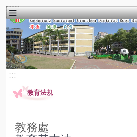
:::
首頁
寒暑假自主學
習
115小運會
:::
龍成宮花燈
教育法規
重要公告
最新消息
課程計畫
教科書版本115
教務處
瑞祥本土教育網
檔案下載