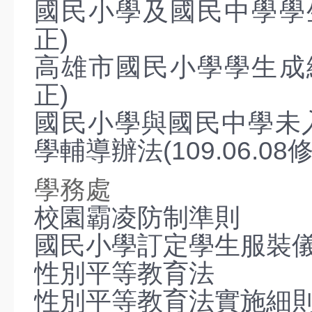
附設幼兒園
國民小學及國民中學學生學
人事室
正)
會計室
高雄市國民小學學生成績評
教育法規
正)
學校章則
國民小學與國民中學未
各式表單
學輔導辦法(109.06.08
教師專區
學務處
E化行政
校園霸凌防制準則
學生專區
國民小學訂定學生服裝
性別平等教育法
線上進修
性別平等教育法實施細
網管專區