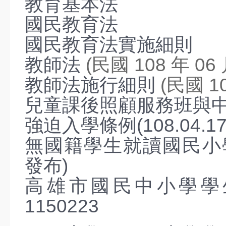
教育基本法
國民教育法
學校簡介
瑞祥沿革
國民教育法實施細則
關於瑞祥
教師法
(民國 108 年 06 
瑞祥願景
瑞祥影音
教師法施行細則
(民國 10
地理位置
學區(轉出入)
兒童課後照顧服務班與
各班人數
強迫入學條例(108.04.1
Eng Intro
無國籍學生就讀國民小學及
行政單位
發布)
校長室
教務處
高雄市國民中小學學
學務處
1150223
總務處
輔導處